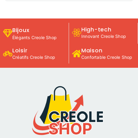
High-tech
Bijoux
Innovant Creole Shop
Élégants Creole Shop
Loisir
Maison
Créatifs Creole Shop
Confortable Creole Shop