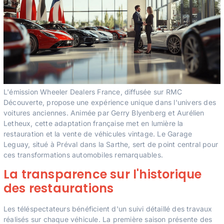
L'émission Wheeler Dealers France, diffusée sur RMC
Découverte, propose une expérience unique dans l'univers des
voitures anciennes. Animée par Gerry Blyenberg et Aurélien
Letheux, cette adaptation française met en lumière la
restauration et la vente de véhicules vintage. Le Garage
Leguay, situé à Préval dans la Sarthe, sert de point central pour
ces transformations automobiles remarquables.
La transparence sur l'historique
des restaurations
Les téléspectateurs bénéficient d'un suivi détaillé des travaux
réalisés sur chaque véhicule. La première saison présente des