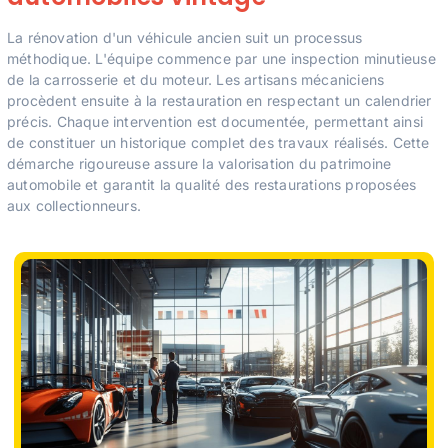
La rénovation d'un véhicule ancien suit un processus
méthodique. L'équipe commence par une inspection minutieuse
de la carrosserie et du moteur. Les artisans mécaniciens
procèdent ensuite à la restauration en respectant un calendrier
précis. Chaque intervention est documentée, permettant ainsi
de constituer un historique complet des travaux réalisés. Cette
démarche rigoureuse assure la valorisation du patrimoine
automobile et garantit la qualité des restaurations proposées
aux collectionneurs.