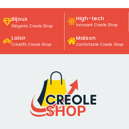
High-tech
Bijoux
Innovant Creole Shop
Élégants Creole Shop
Loisir
Maison
Créatifs Creole Shop
Confortable Creole Shop