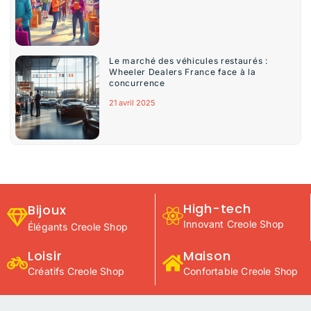
Le marché des véhicules restaurés :
Wheeler Dealers France face à la
concurrence
21 avril 2025
High-tech
Bijoux
Innovant Creole Shop
Élégants Creole Shop
Loisir
Maison
Créatifs Creole Shop
Confortable Creole Shop