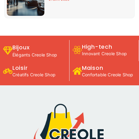
High-tech
Bijoux
Innovant Creole Shop
Élégants Creole Shop
Loisir
Maison
Créatifs Creole Shop
Confortable Creole Shop