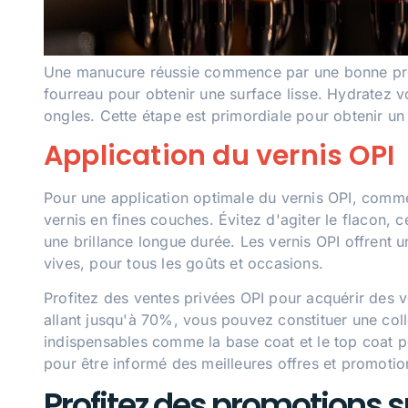
Une manucure réussie commence par une bonne prépa
fourreau pour obtenir une surface lisse. Hydratez v
ongles. Cette étape est primordiale pour obtenir un 
Application du vernis OPI
Pour une application optimale du vernis OPI, comme
vernis en fines couches. Évitez d'agiter le flacon, 
une brillance longue durée. Les vernis OPI offrent 
vives, pour tous les goûts et occasions.
Profitez des ventes privées OPI pour acquérir des v
allant jusqu'à 70%, vous pouvez constituer une coll
indispensables comme la base coat et le top coat 
pour être informé des meilleures offres et promotion
Profitez des promotions s