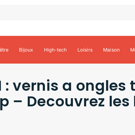
être
Bijoux
High-tech
Loisirs
Maison
M
 : vernis a ongle
 – Decouvrez les 